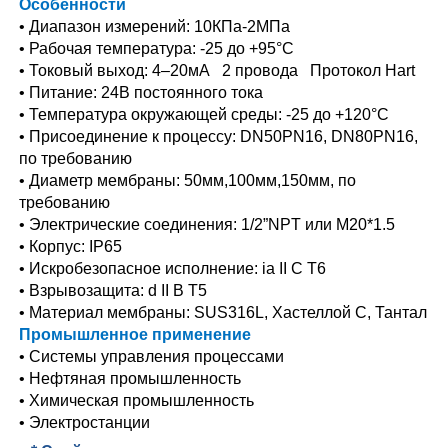
Особенности
• Диапазон измерений: 10КПа-2МПа
• Рабочая температура: -25 до +95°C
• Токовый выход: 4–20мА 2 провода Протокол Hart
• Питание: 24В постоянного тока
• Температура окружающей среды: -25 до +120°C
• Присоединение к процессу: DN50PN16, DN80PN16,
по требованию
• Диаметр мембраны: 50мм,100мм,150мм, по
требованию
• Электрические соединения: 1/2”NPT или M20*1.5
• Корпус: IP65
• Искробезопасное исполнение: ia II C T6
• Взрывозащита: d II B T5
• Материал мембраны: SUS316L, Хастеллой C, Тантал
Промышленное применение
• Системы управления процессами
• Нефтяная промышленность
• Химическая промышленность
• Электростанции