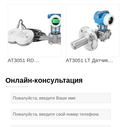
Дистанционный
Однофланцевый
мембранный
уровнемер
дифференциальный
датчик уровня
давления
AT3051 RD
AT3051 LT Датчик
Трехзажимный
уровня с фланцевым
дистанционный
креплением
Онлайн-консультация
датчик уровня